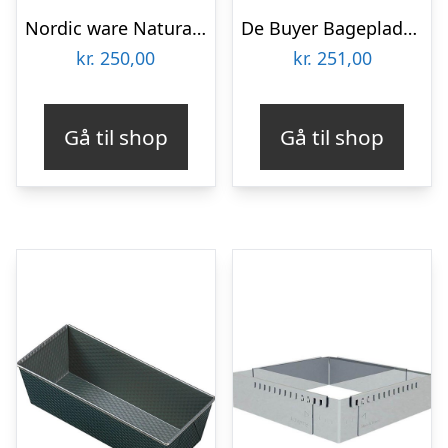
Nordic ware NaturalsÂ® bageplade med grillrist
De Buyer Bageplade pastry mold – 21.5 x 11.5 cm to 40 x 21 cm
kr.
250,00
kr.
251,00
Gå til shop
Gå til shop