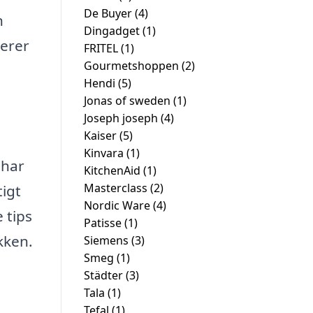
De Buyer
(4)
n
Dingadget
(1)
derer
FRITEL
(1)
Gourmetshoppen
(2)
Hendi
(5)
Jonas of sweden
(1)
Joseph joseph
(4)
Kaiser
(5)
Kinvara
(1)
 har
KitchenAid
(1)
Masterclass
(2)
tigt
Nordic Ware
(4)
e tips
Patisse
(1)
kken.
Siemens
(3)
Smeg
(1)
Städter
(3)
Tala
(1)
Tefal
(1)