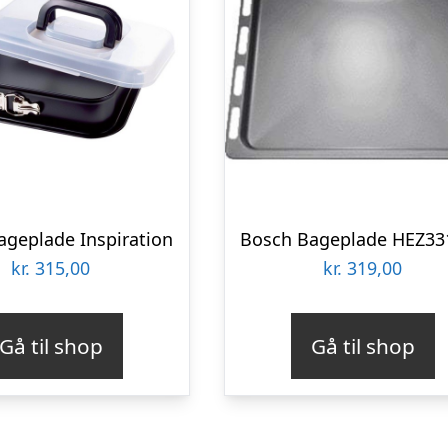
ageplade Inspiration
Bosch Bageplade HEZ33
kr.
315,00
kr.
319,00
Gå til shop
Gå til shop