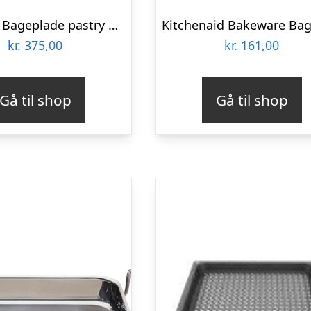
De Buyer Bageplade pastry mold – 30 x 30 cm to 57 x 57 cm
kr.
375,00
kr.
161,00
Gå til shop
Gå til shop