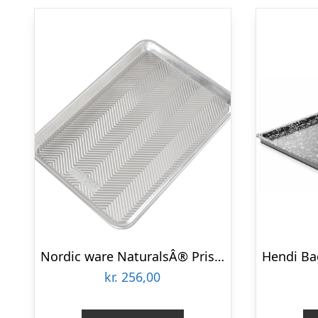
Nordic ware NaturalsÂ® Prism Jelly Roll bageplade, 40 cm
kr.
256,00