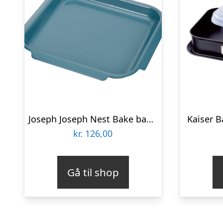
Joseph Joseph Nest Bake bageplade medium, blå
Kaiser B
kr.
126,00
Gå til shop