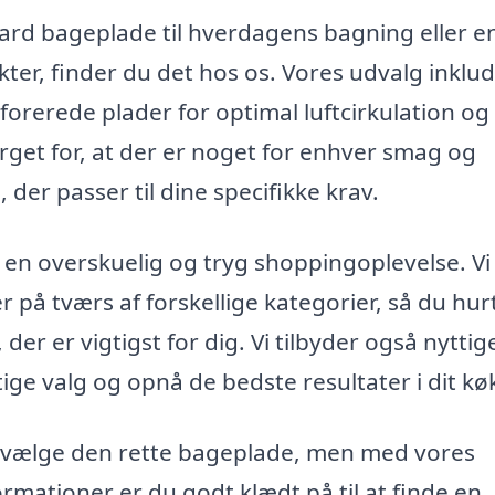
ard bageplade til hverdagens bagning eller e
kter, finder du det hos os. Vores udvalg inklu
orerede plader for optimal luftcirkulation og
ørget for, at der er noget for enhver smag og
 der passer til dine specifikke krav.
g en overskuelig og tryg shoppingoplevelse. Vi
på tværs af forskellige kategorier, så du hur
 der er vigtigst for dig. Vi tilbyder også nyttig
ige valg og opnå de bedste resultater i dit kø
t vælge den rette bageplade, men med vores
mationer er du godt klædt på til at finde en