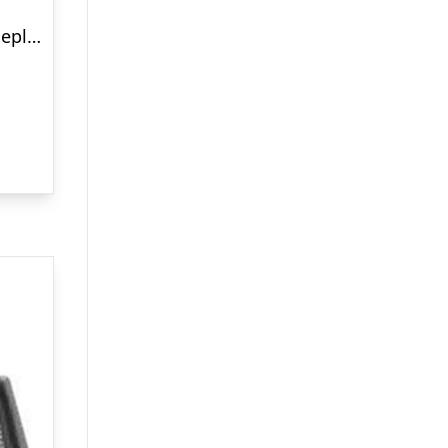
Kitchenaid Bakeware Bageplade 33 x 22,5 cm